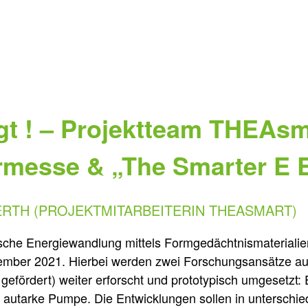
igt ! – Projektteam THEAs
rmesse & „The Smarter E 
ERTH (PROJEKTMITARBEITERIN THEASMART)
sche Energiewandlung mittels Formgedächtnismaterialie
tember 2021. Hierbei werden zwei Forschungsansätze a
ördert) weiter erforscht und prototypisch umgesetzt: 
h autarke Pumpe. Die Entwicklungen sollen in untersch